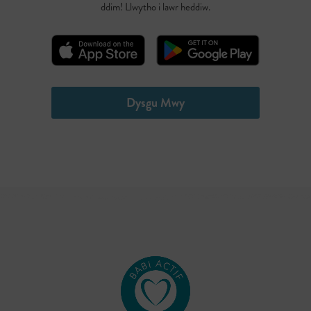
ddim! Llwytho i lawr heddiw.
Dysgu Mwy