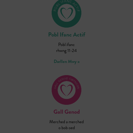
Pobl Ifanc Actif
Pobl ifanc
rhwng 11-24
Darllen Mwy »
Gall Genod
Merched a merched
o bob oed