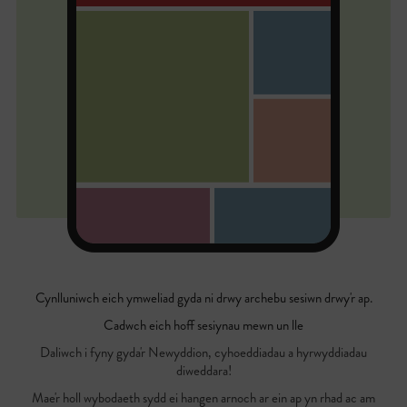
Cynlluniwch eich ymweliad gyda ni drwy archebu sesiwn drwy'r ap.
Cadwch eich hoff sesiynau mewn un lle
Daliwch i fyny gyda'r Newyddion, cyhoeddiadau a hyrwyddiadau
diweddara!
Mae'r holl wybodaeth sydd ei hangen arnoch ar ein ap yn rhad ac am