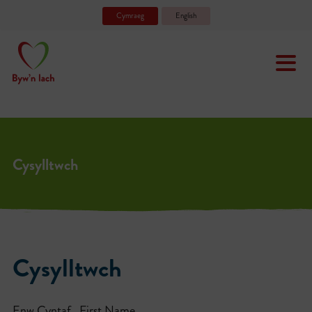
Cymraeg
English
Cysylltwch
Cysylltwch
Enw Cyntaf . First Name