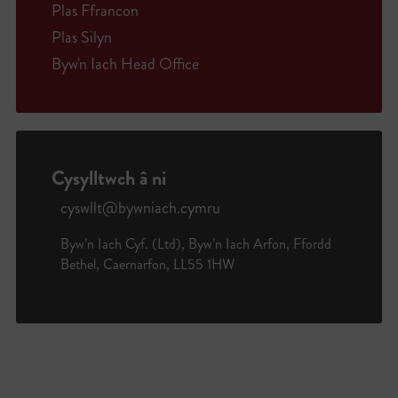
Plas Ffrancon
Plas Silyn
Byw'n Iach Head Office
Cysylltwch â ni
cyswllt@bywniach.cymru
Byw’n Iach Cyf. (Ltd), Byw’n Iach Arfon, Ffordd
Bethel, Caernarfon, LL55 1HW