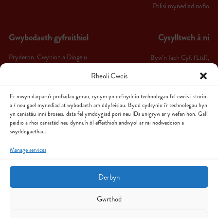
Polisi mynediad nofio
Gwybodaeth gyfreithiol
Cysylltwch â ni
Pryderon, Cwynion a Diogelu
Byw’n Iach Cyf. (Ltd),
Byw’n Iach Arfon,
Rheoli Cwcis
Telerau ac Amodau
Ffordd Bethel,
Hysbysiad Preifatrwydd
Er mwyn darparu'r profiadau gorau, rydym yn defnyddio technolegau fel cwcis i storio
Caernarfon,
a / neu gael mynediad at wybodaeth am ddyfeisiau. Bydd cydsynio i'r technolegau hyn
Polisi Cwcis
LL55 1HW
yn caniatáu inni brosesu data fel ymddygiad pori neu IDs unigryw ar y wefan hon. Gall
peidio â rhoi caniatâd neu dynnu'n ôl effeithio'n andwyol ar rai nodweddion a
Polisi Canslo Aelodaeth & Chyfnod
swyddogaethau.
Follow us
Oeri
Manage services
Sitemap
Derbyn
Gwrthod