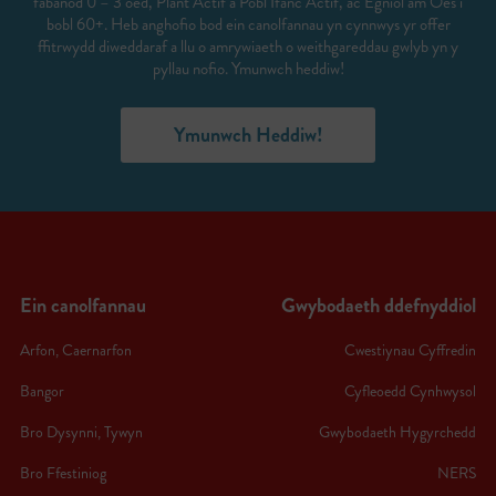
fabanod 0 – 3 oed, Plant Actif a Pobl Ifanc Actif, ac Egnïol am Oes i
bobl 60+. Heb anghofio bod ein canolfannau yn cynnwys yr offer
ffitrwydd diweddaraf a llu o amrywiaeth o weithgareddau gwlyb yn y
pyllau nofio. Ymunwch heddiw!
Ymunwch Heddiw!
Ein canolfannau
Gwybodaeth ddefnyddiol
Arfon, Caernarfon
Cwestiynau Cyffredin
Bangor
Cyfleoedd Cynhwysol
Bro Dysynni, Tywyn
Gwybodaeth Hygyrchedd
Bro Ffestiniog
NERS