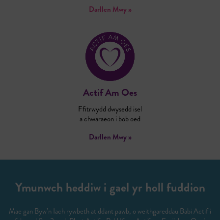
Darllen Mwy »
Actif Am Oes
Ffitrwydd dwysedd isel
a chwaraeon i bob oed
Darllen Mwy »
Ymunwch heddiw i gael yr holl fuddion
Mae gan Byw’n Iach rywbeth at ddant pawb, o weithgareddau Babi Actif i