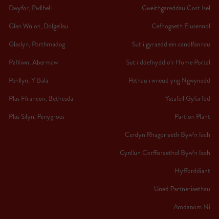
Dwyfor, Pwllheli
Gweithgareddau Cost Isel
Glan Wnion, Dolgellau
Cefnogaeth Elusennol
Glaslyn, Porthmadog
Sut i gyraedd ein canolfannau
Pafiliwn, Abermaw
Sut i ddefnyddio’r Home Portal
Penllyn, Y Bala
Pethau i wneud yng Ngwynedd
Plas Ffrancon, Bethesda
Ystafell Gyfarfod
Plas Silyn, Penygroes
Partion Plant
Cerdyn Rhagoriaeth Byw’n Iach
Cynllun Corfforaethol Byw’n Iach
Hyfforddiant
Uned Partneriaethau
Amdanom Ni