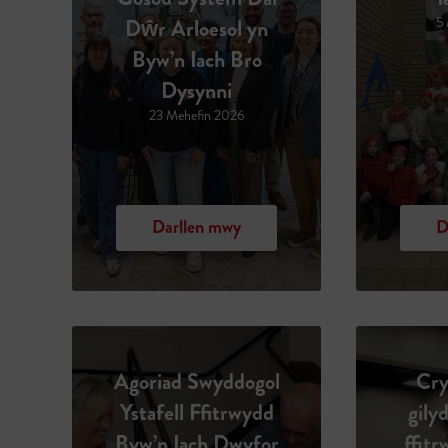
Dŵr Arloesol yn
5
Byw’n Iach Bro
Dysynni
23 Mehefin 2026
Darllen mwy
D
Agoriad Swyddogol
Cry
Ystafell Ffitrwydd
gily
Byw’n Iach Dwyfor
ffit