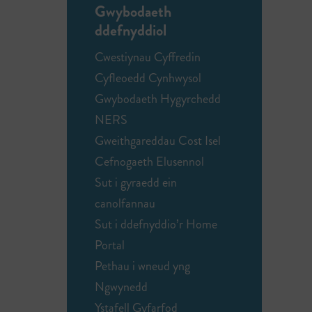
Gwybodaeth
ddefnyddiol
Cwestiynau Cyffredin
Cyfleoedd Cynhwysol
Gwybodaeth Hygyrchedd
NERS
Gweithgareddau Cost Isel
Cefnogaeth Elusennol
Sut i gyraedd ein
canolfannau
Sut i ddefnyddio’r Home
Portal
Pethau i wneud yng
Ngwynedd
Ystafell Gyfarfod