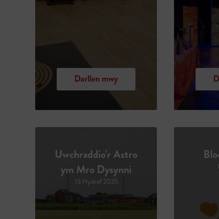
Darllen mwy
D
Uwchraddio’r Astro
Blo
ym Mro Dysynni
13 Hydref 2025