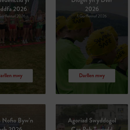
ddfa 2026
2026
Gorffennaf 2026
1 Gorffennaf 2026
arllen mwy
Darllen mwy
s Nofio Byw’n
Agoriad Swyddogol
ach 2026
Cae Pob Tywydd