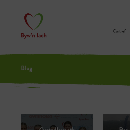
Cartref
Blog
Cystadleuaeth
Ras 