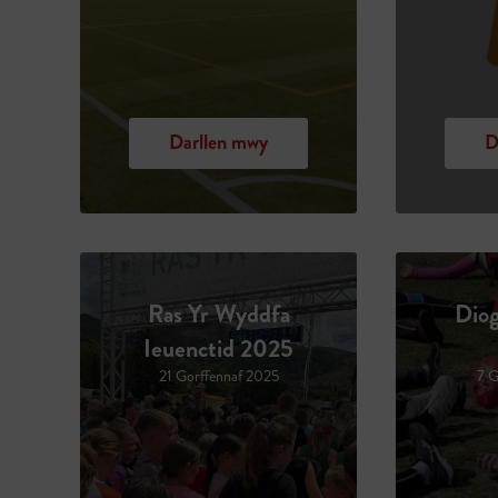
Darllen mwy
D
Ras Yr Wyddfa
Diog
Ieuenctid 2025
21 Gorffennaf 2025
7 G