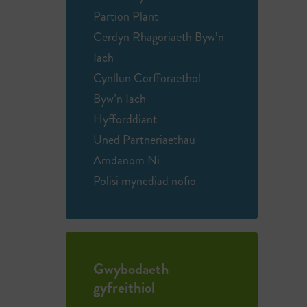
Partion Plant
Cerdyn Rhagoriaeth Byw’n
Iach
Cynllun Corfforaethol
Byw’n Iach
Hyfforddiant
Uned Partneriaethau
Amdanom Ni
Polisi mynediad nofio
Gwybodaeth
gyfreithiol