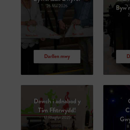
26 Mai 2026
Byw’n
2
Darllen mwy
D
Dewch i adnabod y
Tîm Ffitrwydd!
C
17 Rhagfyr 2025
Gwy
8