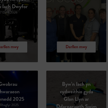
 Iach Dwyfor
7 Ebrill 2026
arllen mwy
Darllen mwy
Gwobrau
Byw’n Iach yn
hwaraeon
cydweithio gyda
nedd 2025
Glan Llyn ar
 Rhagfyr 2025
Ddarpariaeth Swim