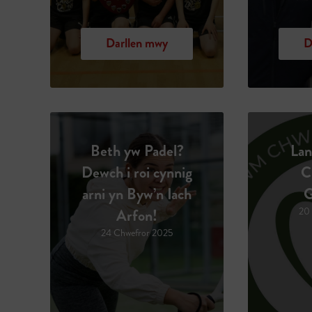
Darllen mwy
D
Beth yw Padel?
Lan
Dewch i roi cynnig
C
arni yn Byw’n Iach
G
Arfon!
20 
24 Chwefror 2025