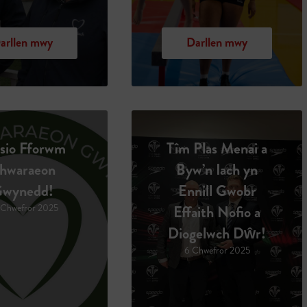
arllen mwy
Darllen mwy
sio Fforwm
Tîm Plas Menai a
hwaraeon
Byw’n Iach yn
wynedd!
Ennill Gwobr
Chwefror 2025
Effaith Nofio a
Diogelwch Dŵr!
6 Chwefror 2025