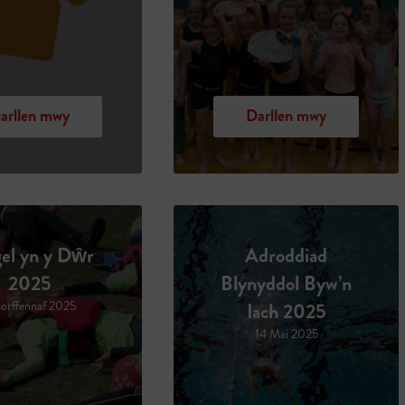
arllen mwy
Darllen mwy
el yn y Dŵr
Adroddiad
2025
Blynyddol Byw’n
orffennaf 2025
Iach 2025
14 Mai 2025