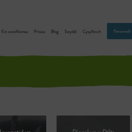
Ymunwch 
Ein canolfannau
Prisiau
Blog
Swyddi
Cysylltwch
Ieuenctid yr
Diogel yn y Dŵr