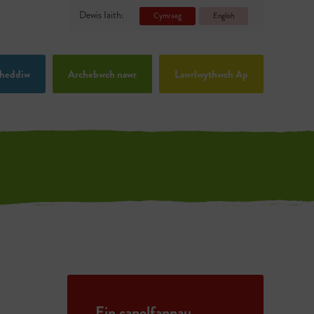
Dewis Iaith:
Cymraeg
English
heddiw
Archebwch nawr
Lawrlwythwch Ap
Ein canolfannau