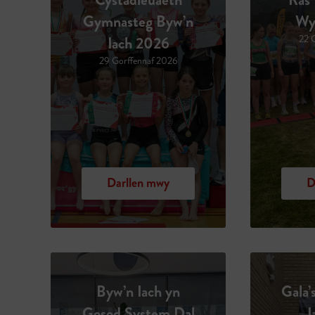
Gymnasteg Byw’n
Wy
Iach 2026
22 
29 Gorffennaf 2026
Darllen mwy
D
Byw’n Iach yn
Gala’
Gosod System Dal
I