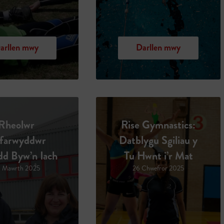
arllen mwy
Darllen mwy
Rheolwr
Rise Gymnastics:
farwyddwr
Datblygu Sgiliau y
d Byw’n Iach
Tu Hwnt i’r Mat
 Mawrth 2025
26 Chwefror 2025