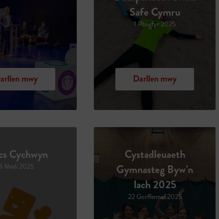
Safe Cymru
1 Rhagfyr 2025
arllen mwy
Darllen mwy
cs Cychwyn
Cystadleuaeth
8 Medi 2025
Gymnasteg Byw’n
Iach 2025
22 Gorffennaf 2025