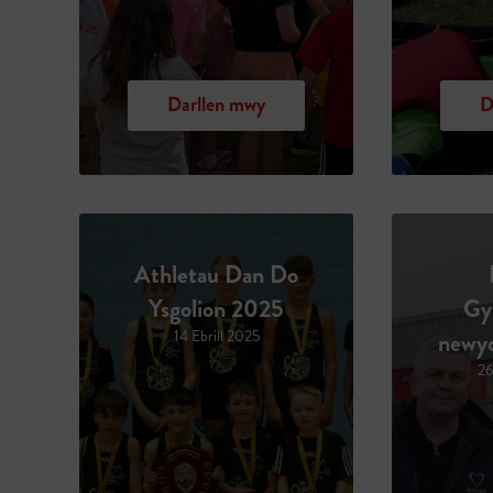
Darllen mwy
D
Athletau Dan Do
Ysgolion 2025
Gy
14 Ebrill 2025
newyd
26