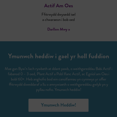
Actif Am Oes
Ffitrwydd dwysedd isel
a chwaraeon i bob oed
Darllen Mwy »
Ymunwch heddiw i gael yr holl fuddion
Mae gan Byw’n Iach rywbeth at ddant pawb, o weithgareddau Babi Actif i
fabanod 0 – 3 oed, Plant Actif a Pobl Ifanc Actif, ac Egnïol am Oes i
bobl 60+. Heb anghofio bod ein canolfannau yn cynnwys yr offer
ffitrwydd diweddaraf a llu o amrywiaeth o weithgareddau gwlyb yn y
pyllau nofio. Ymunwch heddiw!
Ymunwch Heddiw!