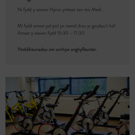
Ni fydd y sesiwn Hyrox ymlaen tan mis Medi.
Mi fydd amser pel picl yn newid dros yr gwyliau’r haf.
Amser y sesiwn fydd 15:30 – 17:30
Ymddiheuriadau am unrhyw anghyfleuster.