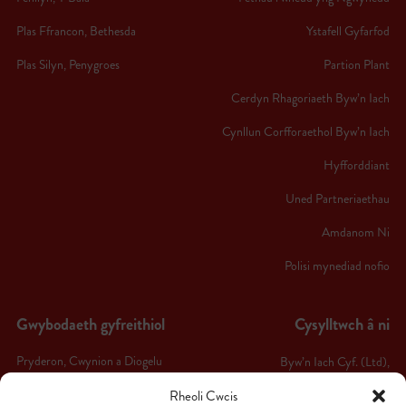
Plas Ffrancon, Bethesda
Ystafell Gyfarfod
Plas Silyn, Penygroes
Partion Plant
Cerdyn Rhagoriaeth Byw’n Iach
Cynllun Corfforaethol Byw’n Iach
Hyfforddiant
Uned Partneriaethau
Amdanom Ni
Polisi mynediad nofio
Gwybodaeth gyfreithiol
Cysylltwch â ni
Pryderon, Cwynion a Diogelu
Byw’n Iach Cyf. (Ltd),
Byw’n Iach Arfon,
Telerau ac Amodau
Rheoli Cwcis