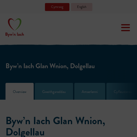
Cymraeg
English
Byw’n Iach Glan Wnion, Dolgellau
Overview
Gweithgareddau
Amserlenni
Cyfleusterau
Byw’n Iach Glan Wnion,
Dolgellau