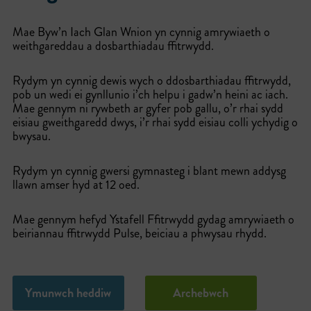
Mae Byw’n Iach Glan Wnion yn cynnig amrywiaeth o
weithgareddau a dosbarthiadau ffitrwydd.
Rydym yn cynnig dewis wych o ddosbarthiadau ffitrwydd,
pob un wedi ei gynllunio i’ch helpu i gadw’n heini ac iach.
Mae gennym ni rywbeth ar gyfer pob gallu, o’r rhai sydd
eisiau gweithgaredd dwys, i’r rhai sydd eisiau colli ychydig o
bwysau.
Rydym yn cynnig gwersi gymnasteg i blant mewn addysg
llawn amser hyd at 12 oed.
Mae gennym hefyd Ystafell Ffitrwydd gydag amrywiaeth o
beiriannau ffitrwydd Pulse, beiciau a phwysau rhydd.
Ymunwch heddiw
Archebwch