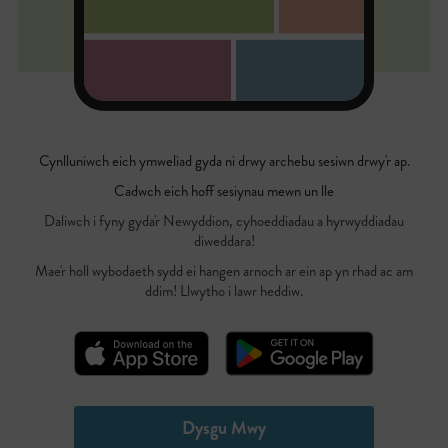
Cynlluniwch eich ymweliad gyda ni drwy archebu sesiwn drwy'r ap.
Cadwch eich hoff sesiynau mewn un lle
Daliwch i fyny gyda'r Newyddion, cyhoeddiadau a hyrwyddiadau
diweddara!
Mae'r holl wybodaeth sydd ei hangen arnoch ar ein ap yn rhad ac am
ddim! Llwytho i lawr heddiw.
Dysgu Mwy