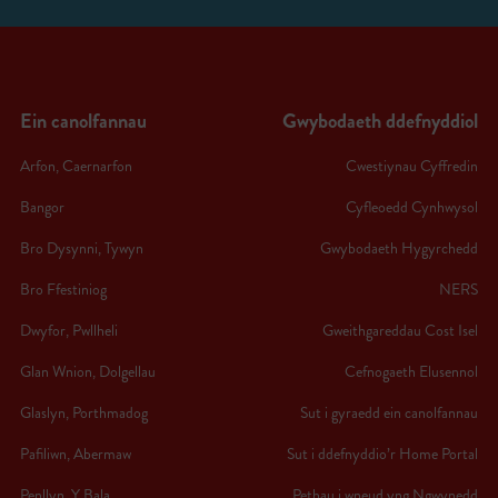
Ein canolfannau
Gwybodaeth ddefnyddiol
Arfon, Caernarfon
Cwestiynau Cyffredin
Bangor
Cyfleoedd Cynhwysol
Bro Dysynni, Tywyn
Gwybodaeth Hygyrchedd
Bro Ffestiniog
NERS
Dwyfor, Pwllheli
Gweithgareddau Cost Isel
Glan Wnion, Dolgellau
Cefnogaeth Elusennol
Glaslyn, Porthmadog
Sut i gyraedd ein canolfannau
Pafiliwn, Abermaw
Sut i ddefnyddio’r Home Portal
Penllyn, Y Bala
Pethau i wneud yng Ngwynedd