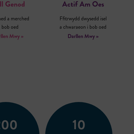
ll Genod
Actif Am Oes
ed a merched
Ffitrwydd dwysedd isel
 bob oed
a chwaraeon i bob oed
llen Mwy »
Darllen Mwy »
200
10