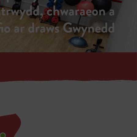
fitrwydd, chwaraeon a
fio ar draws Gwynedd