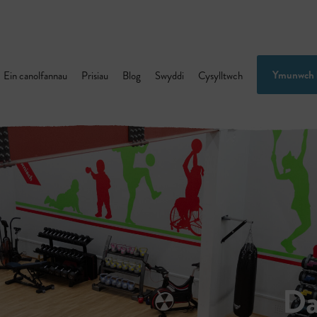
Ymunwch 
Ein canolfannau
Prisiau
Blog
Swyddi
Cysylltwch
Da