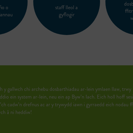
dos
fio o
staff lleol a
ffi
fannau
gyflogir
w
 y gallwch chi archebu dosbarthiadau ar-lein ymlaen llaw, trwy
dio ein system ar-lein, neu ein ap Byw’n Iach. Eich holl hoff s
 i’ch cadw’n drefnus ac ar y trywydd iawn i gyrraedd eich nodau f
h â ni heddiw!