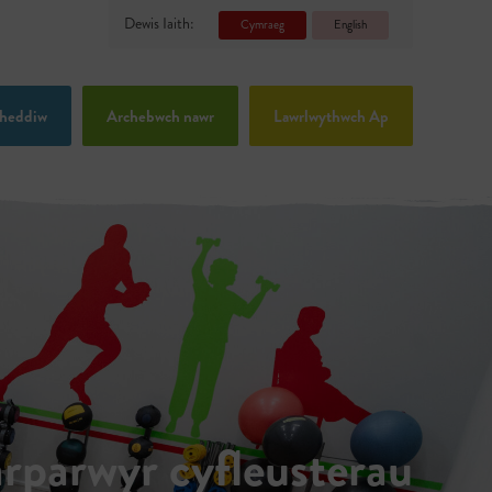
Dewis Iaith:
Cymraeg
English
heddiw
Archebwch nawr
Lawrlwythwch Ap
rparwyr cyfleusterau