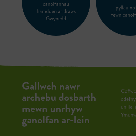
canolfannau
pyllau no
hamdden ar draws
fewn canol
Gwynedd
Gallwch nawr
Cofiwch
archebu dosbarth
ddefnyd
mewn unrhyw
un lle,
Ymunwc
ganolfan ar-lein