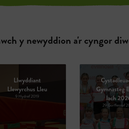
nwch y newyddion a'r cyngor diw
Cystadleuaeth
Ras Ieuenct
Gymnasteg Byw’n
Wyddfa 2
Iach 2026
22 Gorffennaf
29 Gorffennaf 2026