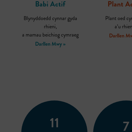
Babi Actif
Plant Ac
Blynyddoedd cynnar gyda
Plant oed cy
rhieni,
a’u rhien
a mamau beichiog cymraeg
Darllen M
Darllen Mwy »
11
7