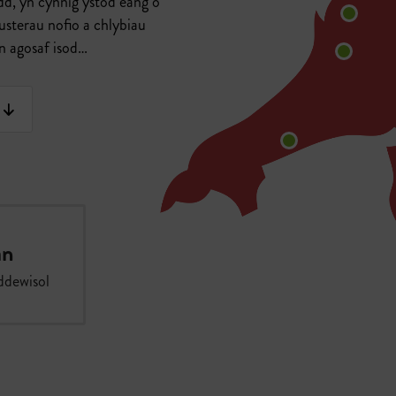
d, yn cynnig ystod eang o
eusterau nofio a chlybiau
n agosaf isod…
an
ddewisol