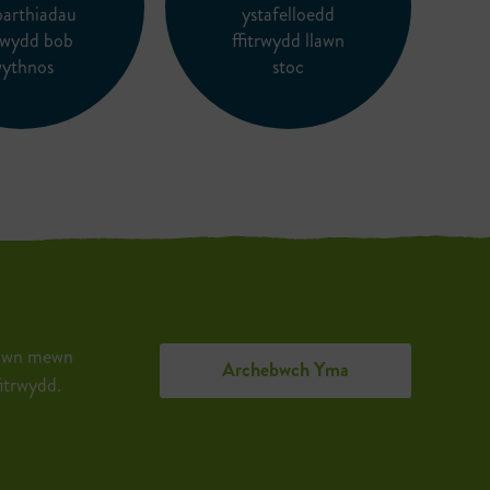
barthiadau
ystafelloedd
trwydd bob
ffitrwydd llawn
ythnos
stoc
esiwn mewn
Archebwch Yma
fitrwydd.