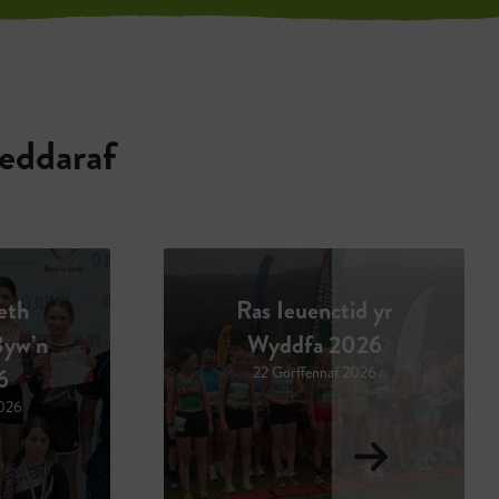
eddaraf
id yr
Diogel yn y Dŵr
026
2026
 2026
1 Gorffennaf 2026