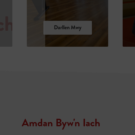
Darllen Mwy
Amdan Byw'n Iach