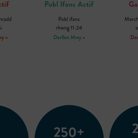
tif
Pobl Ifanc Actif
Ga
nradd
Pobl ifanc
Merch
i
rhwng 11-24
o
wy »
Darllen Mwy »
Dar
250+