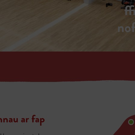
f
no
nnau ar fap