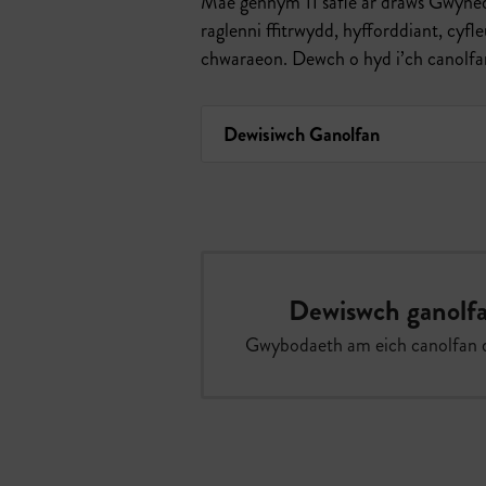
Mae gennym 11 safle ar draws Gwyned
raglenni ffitrwydd, hyfforddiant, cyfl
chwaraeon. Dewch o hyd i’ch canolfa
Dewiswch ganolf
Gwybodaeth am eich canolfan 