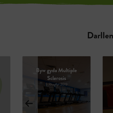
Darlle
Llwyddiant
Llewyrchus Lleu
9 Hydref 2019