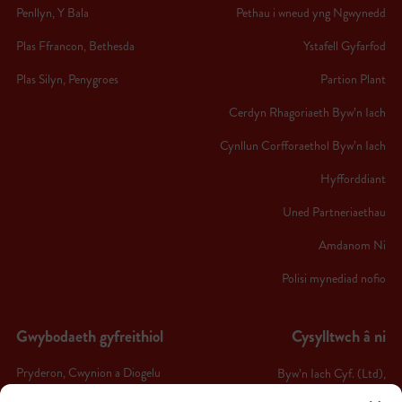
Penllyn, Y Bala
Pethau i wneud yng Ngwynedd
Plas Ffrancon, Bethesda
Ystafell Gyfarfod
Plas Silyn, Penygroes
Partion Plant
Cerdyn Rhagoriaeth Byw’n Iach
Cynllun Corfforaethol Byw’n Iach
Hyfforddiant
Uned Partneriaethau
Amdanom Ni
Polisi mynediad nofio
Gwybodaeth gyfreithiol
Cysylltwch â ni
Pryderon, Cwynion a Diogelu
Byw’n Iach Cyf. (Ltd),
Byw’n Iach Arfon,