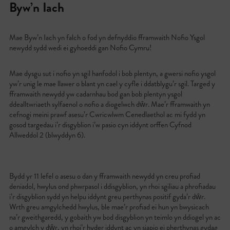
Byw’n Iach
Mae Byw’n Iach yn falch o fod yn defnyddio fframwaith Nofio Ysgol
newydd sydd wedi ei gyhoeddi gan Nofio Cymru!
Mae dysgu sut i nofio yn sgil hanfodol i bob plentyn, a gwersi nofio ysgol
yw’r unig le mae llawer o blant yn cael y cyfle i ddatblygu’r sgil. Targed y
fframwaith newydd yw cadarnhau bod gan bob plentyn ysgol
ddealltwriaeth sylfaenol o nofio a diogelwch dŵr. Mae’r fframwaith yn
cefnogi meini prawf asesu’r Cwricwlwm Cenedlaethol ac mi fydd yn
gosod targedau i’r disgyblion i’w pasio cyn iddynt orffen Cyfnod
Allweddol 2 (blwyddyn 6).
Bydd yr 11 lefel o asesu o dan y fframwaith newydd yn creu profiad
deniadol, hwylus ond phwrpasol i ddisgyblion, yn rhoi sgiliau a phrofiadau
i’r disgyblion sydd yn helpu iddynt greu perthynas positif gyda’r dŵr.
Wrth greu amgylchedd hwylus, ble mae’r profiad ei hun yn bwysicach
na’r gweithgaredd, y gobaith yw bod disgyblion yn teimlo yn ddiogel yn ac
o amgylch y dŵr, yn rhoi’r hyder iddynt ac yn siapio ei pherthynas gydag