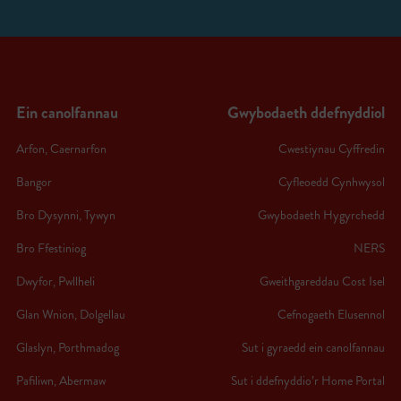
Ein canolfannau
Gwybodaeth ddefnyddiol
Arfon, Caernarfon
Cwestiynau Cyffredin
Bangor
Cyfleoedd Cynhwysol
Bro Dysynni, Tywyn
Gwybodaeth Hygyrchedd
Bro Ffestiniog
NERS
Dwyfor, Pwllheli
Gweithgareddau Cost Isel
Glan Wnion, Dolgellau
Cefnogaeth Elusennol
Glaslyn, Porthmadog
Sut i gyraedd ein canolfannau
Pafiliwn, Abermaw
Sut i ddefnyddio’r Home Portal