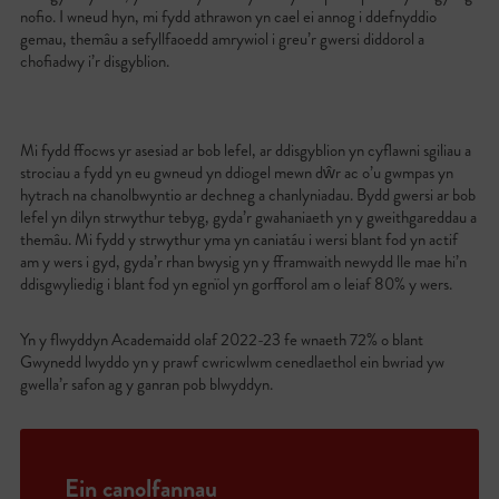
nofio. I wneud hyn, mi fydd athrawon yn cael ei annog i ddefnyddio
gemau, themâu a sefyllfaoedd amrywiol i greu’r gwersi diddorol a
chofiadwy i’r disgyblion.
Mi fydd ffocws yr asesiad ar bob lefel, ar ddisgyblion yn cyflawni sgiliau a
strociau a fydd yn eu gwneud yn ddiogel mewn dŵr ac o’u gwmpas yn
hytrach na chanolbwyntio ar dechneg a chanlyniadau. Bydd gwersi ar bob
lefel yn dilyn strwythur tebyg, gyda’r gwahaniaeth yn y gweithgareddau a
themâu. Mi fydd y strwythur yma yn caniatáu i wersi blant fod yn actif
am y wers i gyd, gyda’r rhan bwysig yn y fframwaith newydd lle mae hi’n
ddisgwyliedig i blant fod yn egnïol yn gorfforol am o leiaf 80% y wers.
Yn y flwyddyn Academaidd olaf 2022-23 fe wnaeth 72% o blant
Gwynedd lwyddo yn y prawf cwricwlwm cenedlaethol ein bwriad yw
gwella’r safon ag y ganran pob blwyddyn.
Ein canolfannau