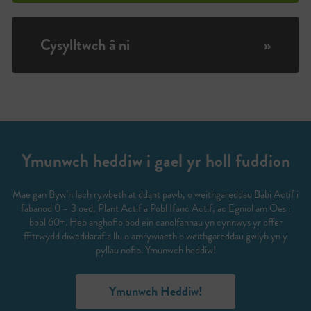
Cysylltwch â ni
»
Ymunwch heddiw i gael yr holl fuddion
Mae gan Byw’n Iach rywbeth at ddant pawb, o weithgareddau Babi Actif i
fabanod 0 – 3 oed, Plant Actif a Pobl Ifanc Actif, ac Egnïol am Oes i
bobl 60+. Heb anghofio bod ein canolfannau yn cynnwys yr offer
ffitrwydd diweddaraf a llu o amrywiaeth o weithgareddau gwlyb yn y
pyllau nofio. Ymunwch heddiw!
Ymunwch Heddiw!