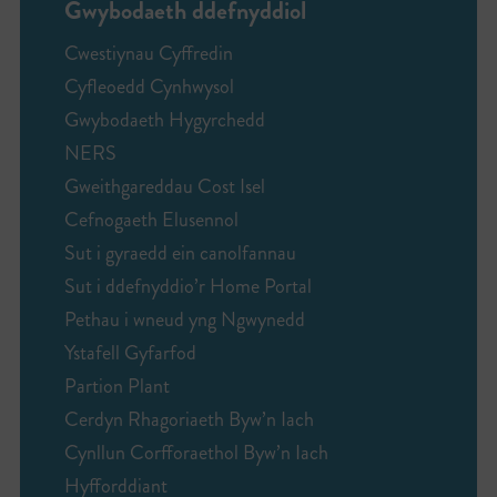
Gwybodaeth ddefnyddiol
Cwestiynau Cyffredin
Cyfleoedd Cynhwysol
Gwybodaeth Hygyrchedd
NERS
Gweithgareddau Cost Isel
Cefnogaeth Elusennol
Sut i gyraedd ein canolfannau
Sut i ddefnyddio’r Home Portal
Pethau i wneud yng Ngwynedd
Ystafell Gyfarfod
Partion Plant
Cerdyn Rhagoriaeth Byw’n Iach
Cynllun Corfforaethol Byw’n Iach
Hyfforddiant