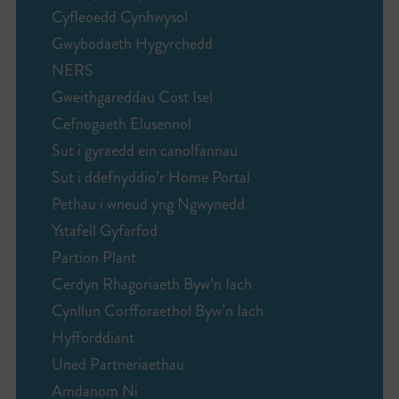
Cyfleoedd Cynhwysol
Gwybodaeth Hygyrchedd
NERS
Gweithgareddau Cost Isel
Cefnogaeth Elusennol
Sut i gyraedd ein canolfannau
Sut i ddefnyddio’r Home Portal
Pethau i wneud yng Ngwynedd
Ystafell Gyfarfod
Partion Plant
Cerdyn Rhagoriaeth Byw’n Iach
Cynllun Corfforaethol Byw’n Iach
Hyfforddiant
Uned Partneriaethau
Amdanom Ni