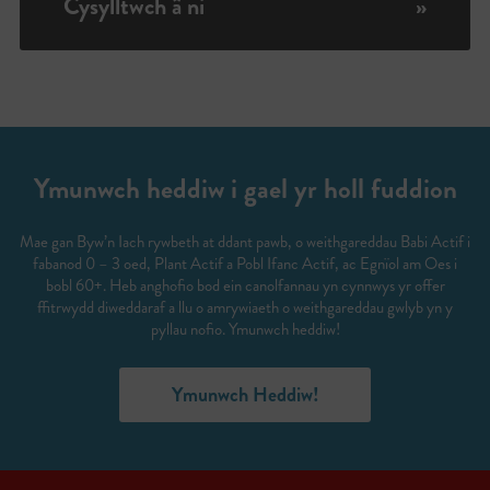
Cysylltwch â ni
»
Ymunwch heddiw i gael yr holl fuddion
Mae gan Byw’n Iach rywbeth at ddant pawb, o weithgareddau Babi Actif i
fabanod 0 – 3 oed, Plant Actif a Pobl Ifanc Actif, ac Egnïol am Oes i
bobl 60+. Heb anghofio bod ein canolfannau yn cynnwys yr offer
ffitrwydd diweddaraf a llu o amrywiaeth o weithgareddau gwlyb yn y
pyllau nofio. Ymunwch heddiw!
Ymunwch Heddiw!