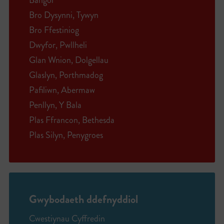
Bangor
Bro Dysynni, Tywyn
Bro Ffestiniog
Dwyfor, Pwllheli
Glan Wnion, Dolgellau
Glaslyn, Porthmadog
Pafiliwn, Abermaw
Penllyn, Y Bala
Plas Ffrancon, Bethesda
Plas Silyn, Penygroes
Gwybodaeth ddefnyddiol
Cwestiynau Cyffredin