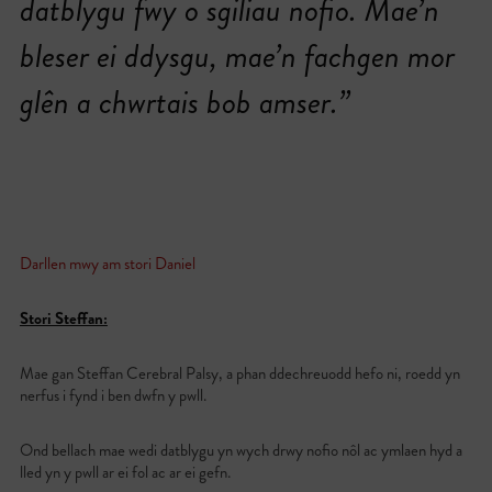
datblygu fwy o sgiliau nofio. Mae’n
bleser ei ddysgu, mae’n fachgen mor
glên a chwrtais bob amser.”
Darllen mwy am stori Daniel
Stori Steffan:
Mae gan Steffan Cerebral Palsy, a phan ddechreuodd hefo ni, roedd yn
nerfus i fynd i ben dwfn y pwll.
Ond bellach mae wedi datblygu yn wych drwy nofio nôl ac ymlaen hyd a
lled yn y pwll ar ei fol ac ar ei gefn.