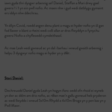
iawn gyda thri dysgwr arbennig sef Daniel, Steffan a Mari drwy gael
gwersi 1 i 1 yn ein pwll nofio. Ac maen nhw i gyd wedi datblygu gymaint
ers iddyn nhw ddechrau.
Yn dilyn Covid, roedd angen denu plant a magu ei hyder nofio yn ôl gan
fod llawer o blant a rheini wedi colli allan ar dros flwyddyn o fynychu
gwersi Nofio a chyfleoedd cymdeithasol.
Ac mae Leah wedi gwneud ac yn dal i barhau i wneud gwaith arbennig i
helpu 3 dysgwyr nofio magu ei hyder yn y dŵr.
Stori Daniel:
Dechreuodd Daniel gyda Leah yn hogyn ifanc oedd ofn rhoid ei wyneb
yn dwr ac ddim am drio nofio, ac rŵan mae’n gallu gwneud heb pryderon
ac wedi llwyddo i wneud 5x10m Rhydd a 4x10m Broga yn y pen bas yn y
Pwll Mawr.