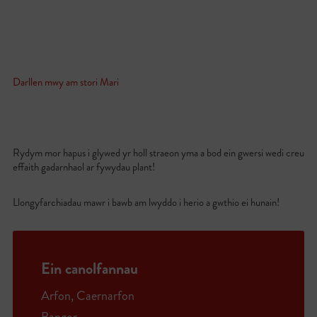
Darllen mwy am stori Mari
Rydym mor hapus i glywed yr holl straeon yma a bod ein gwersi wedi creu
effaith gadarnhaol ar fywydau plant!
Llongyfarchiadau mawr i bawb am lwyddo i herio a gwthio ei hunain!
Ein canolfannau
Arfon, Caernarfon