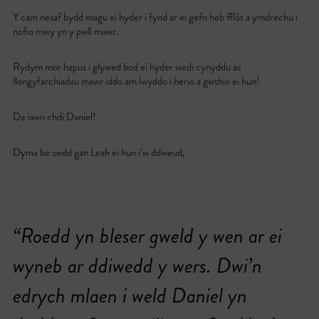
Y cam nesaf bydd magu ei hyder i fynd ar ei gefn heb fflôt a ymdrechu i
nofio mwy yn y pwll mawr.
Rydym mor hapus i glywed bod ei hyder wedi cynyddu ac
llongyfarchiadau mawr iddo am lwyddo i herio a gwthio ei hun!
Da iawn chdi Daniel!
Dyma be oedd gan Leah ei hun i’w ddweud,
“Roedd yn bleser gweld y wen ar ei
wyneb ar ddiwedd y wers. Dwi’n
edrych mlaen i weld Daniel yn