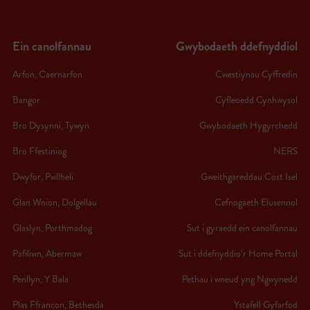
Ein canolfannau
Gwybodaeth ddefnyddiol
Arfon, Caernarfon
Cwestiynau Cyffredin
Bangor
Cyfleoedd Cynhwysol
Bro Dysynni, Tywyn
Gwybodaeth Hygyrchedd
Bro Ffestiniog
NERS
Dwyfor, Pwllheli
Gweithgareddau Cost Isel
Glan Wnion, Dolgellau
Cefnogaeth Elusennol
Glaslyn, Porthmadog
Sut i gyraedd ein canolfannau
Pafiliwn, Abermaw
Sut i ddefnyddio’r Home Portal
Penllyn, Y Bala
Pethau i wneud yng Ngwynedd
Plas Ffrancon, Bethesda
Ystafell Gyfarfod