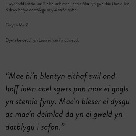
Llwyddodd i basio Ton 2 a bellach mae Leah a Mari yn gweithio i basio Ton
3 drwy hefyd ddatblygu ar y 4 strôc nofio.
Gwych Mari!
Dyma be oedd gan Leah ei hun i’w ddweud,
“Mae hi’n blentyn eithaf swil ond
hoff iawn cael sgwrs pan mae ei gogls
yn stemio fyny. Mae’n bleser ei dysgu
ac mae’n deimlad da yn ei gweld yn
datblygu i safon.”