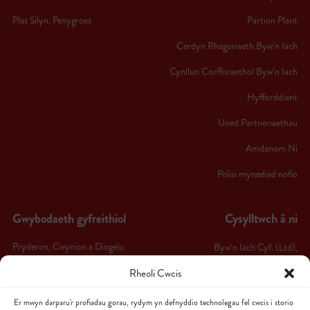
Plas Silyn, Penygroes
Partion Plant
Cerdyn Rhagoriaeth Byw’n Iach
Cynllun Corfforaethol Byw’n Iach
Hyfforddiant
Uned Partneriaethau
Amdanom Ni
Polisi mynediad nofio
Gwybodaeth gyfreithiol
Cysylltwch â ni
Pryderon, Cwynion a Diogelu
Byw’n Iach Cyf. (Ltd),
Byw’n Iach Arfon,
Telerau ac Amodau
Rheoli Cwcis
Ffordd Bethel,
Hysbysiad Preifatrwydd
Er mwyn darparu'r profiadau gorau, rydym yn defnyddio technolegau fel cwcis i storio
Caernarfon,