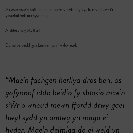
A rŵan mae’n hoffi neidio o’r ochr y pwll ac yn gallu mynd lawr i’r
gwaelod heb unrhyw help.
Ardderchog Steffan!
Dyma be oedd gan Leah ei hun i’w ddweud,
“Mae’n fachgen herllyd dros ben, os
gofynnaf iddo beidio fy sblasio mae’n
siŵr o wneud mewn ffordd drwy gael
hwyl sydd yn amlwg yn magu ei
hyder. Mae’n deimlad da ei weld yn