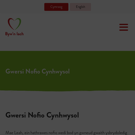
Cymraeg
English
Gwersi Nofio Cynhwysol
Gwersi Nofio Cynhwysol
Mae Leah, ein hathrawes nofio wedi bod yn gwneud gwaith ysbrydoledig