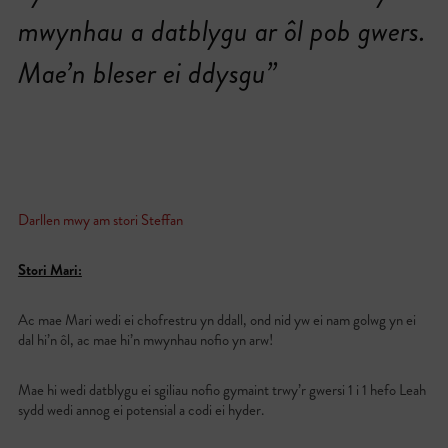
mwynhau a datblygu ar ôl pob gwers.
Mae’n bleser ei ddysgu”
Darllen mwy am stori Steffan
Stori Mari:
Ac mae Mari wedi ei chofrestru yn ddall, ond nid yw ei nam golwg yn ei
dal hi’n ôl, ac mae hi’n mwynhau nofio yn arw!
Mae hi wedi datblygu ei sgiliau nofio gymaint trwy’r gwersi 1 i 1 hefo Leah
sydd wedi annog ei potensial a codi ei hyder.