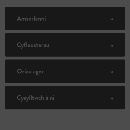
Amserlenni
»
Cyfleusterau
»
Oriau agor
»
Cysylltwch â ni
»