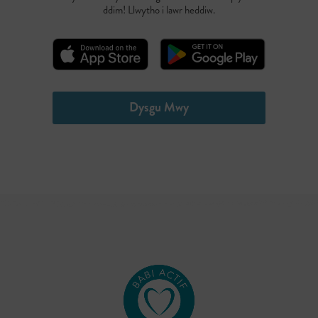
ddim! Llwytho i lawr heddiw.
Dysgu Mwy