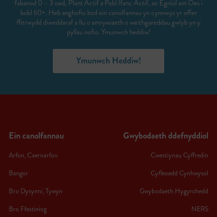
fabanod 0 – 3 oed, Plant Actif a Pobl Ifanc Actif, ac Egnïol am Oes i
bobl 60+. Heb anghofio bod ein canolfannau yn cynnwys yr offer
ffitrwydd diweddaraf a llu o amrywiaeth o weithgareddau gwlyb yn y
pyllau nofio. Ymunwch heddiw!
Ymunwch Heddiw!
Ein canolfannau
Gwybodaeth ddefnyddiol
Arfon, Caernarfon
Cwestiynau Cyffredin
Bangor
Cyfleoedd Cynhwysol
Bro Dysynni, Tywyn
Gwybodaeth Hygyrchedd
Bro Ffestiniog
NERS