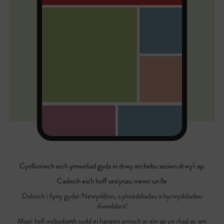
Cynlluniwch eich ymweliad gyda ni drwy archebu sesiwn drwy'r ap.
Cadwch eich hoff sesiynau mewn un lle
Daliwch i fyny gyda'r Newyddion, cyhoeddiadau a hyrwyddiadau
diweddara!
Mae'r holl wybodaeth sydd ei hangen arnoch ar ein ap yn rhad ac am