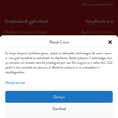
Polisi mynediad nofio
Gwybodaeth gyfreithiol
Cysylltwch â ni
Pryderon, Cwynion a Diogelu
Byw’n Iach Cyf. (Ltd),
Byw’n Iach Arfon,
Telerau ac Amodau
Rheoli Cwcis
Ffordd Bethel,
Hysbysiad Preifatrwydd
Er mwyn darparu'r profiadau gorau, rydym yn defnyddio technolegau fel cwcis i storio
Caernarfon,
a / neu gael mynediad at wybodaeth am ddyfeisiau. Bydd cydsynio i'r technolegau hyn
Polisi Cwcis
LL55 1HW
yn caniatáu inni brosesu data fel ymddygiad pori neu IDs unigryw ar y wefan hon. Gall
peidio â rhoi caniatâd neu dynnu'n ôl effeithio'n andwyol ar rai nodweddion a
Polisi Canslo Aelodaeth & Chyfnod
swyddogaethau.
Follow us
Oeri
Manage services
Sitemap
Derbyn
Gwrthod