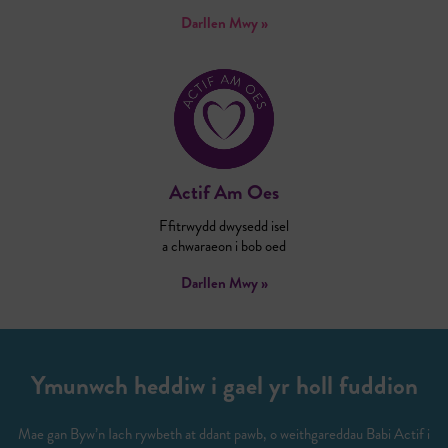
Darllen Mwy »
Actif Am Oes
Ffitrwydd dwysedd isel
a chwaraeon i bob oed
Darllen Mwy »
Ymunwch heddiw i gael yr holl fuddion
Mae gan Byw’n Iach rywbeth at ddant pawb, o weithgareddau Babi Actif i