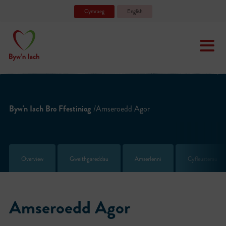
Cymraeg
English
Byw'n Iach Bro Ffestiniog
/Amseroedd Agor
Overview
Gweithgareddau
Amserlenni
Cyfleusterau
Amseroedd Agor