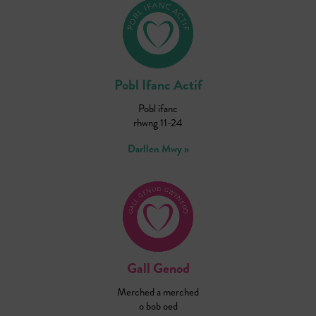
Pobl Ifanc Actif
Pobl ifanc
rhwng 11-24
Darllen Mwy »
Gall Genod
Merched a merched
o bob oed