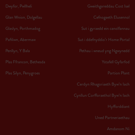
Dwyfor, Pwllheli
Gweithgareddau Cost Isel
Glan Wnion, Dolgellau
Cefnogaeth Elusennol
Glaslyn, Porthmadog
Sut i gyraedd ein canolfannau
Pafiliwn, Abermaw
Sut i ddefnyddio’r Home Portal
Penllyn, Y Bala
Pethau i wneud yng Ngwynedd
Plas Ffrancon, Bethesda
Ystafell Gyfarfod
Plas Silyn, Penygroes
Partion Plant
Cerdyn Rhagoriaeth Byw’n Iach
Cynllun Corfforaethol Byw’n Iach
Hyfforddiant
Uned Partneriaethau
Amdanom Ni