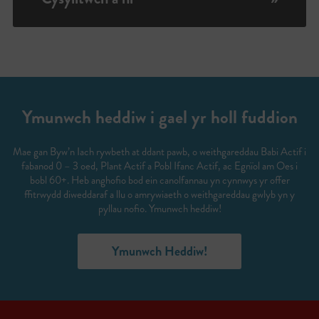
Ymunwch heddiw i gael yr holl fuddion
Mae gan Byw’n Iach rywbeth at ddant pawb, o weithgareddau Babi Actif i
fabanod 0 – 3 oed, Plant Actif a Pobl Ifanc Actif, ac Egnïol am Oes i
bobl 60+. Heb anghofio bod ein canolfannau yn cynnwys yr offer
ffitrwydd diweddaraf a llu o amrywiaeth o weithgareddau gwlyb yn y
pyllau nofio. Ymunwch heddiw!
Ymunwch Heddiw!