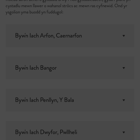
cystadlu mewn llawer o wahanol strôcs ac mewn ras cyfnewid. Ond yr
ysgolion yma buodd yn fuddugol:
Byw'n Iach Arfon, Caernarfon
Byw'n Iach Bangor
Byw'n Iach Penllyn, Y Bala
Byw'n Iach Dwyfor, Pwllheli