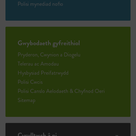
Polisi mynediad nofio
Gwybodaeth gyfreithiol
Pryderon, Cwynion a Diogelu
Telerau ac Amodau
Hysbysiad Preifatrwydd
Polisi Cwcis
Polisi Canslo Aelodaeth & Chyfnod Oeri
Sitemap
Cysylltwch â ni
»