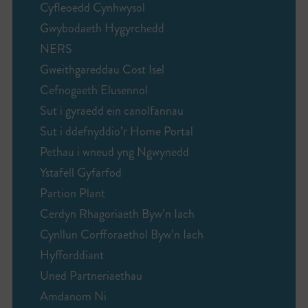
Cyfleoedd Cynhwysol
Gwybodaeth Hygyrchedd
NERS
Gweithgareddau Cost Isel
Cefnogaeth Elusennol
Sut i gyraedd ein canolfannau
Sut i ddefnyddio’r Home Portal
Pethau i wneud yng Ngwynedd
Ystafell Gyfarfod
Partion Plant
Cerdyn Rhagoriaeth Byw’n Iach
Cynllun Corfforaethol Byw’n Iach
Hyfforddiant
Uned Partneriaethau
Amdanom Ni