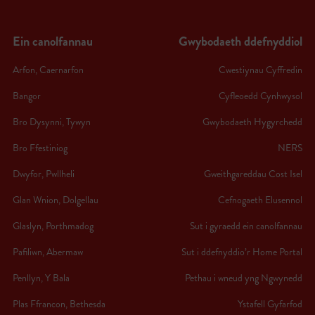
Ein canolfannau
Gwybodaeth ddefnyddiol
Arfon, Caernarfon
Cwestiynau Cyffredin
Bangor
Cyfleoedd Cynhwysol
Bro Dysynni, Tywyn
Gwybodaeth Hygyrchedd
Bro Ffestiniog
NERS
Dwyfor, Pwllheli
Gweithgareddau Cost Isel
Glan Wnion, Dolgellau
Cefnogaeth Elusennol
Glaslyn, Porthmadog
Sut i gyraedd ein canolfannau
Pafiliwn, Abermaw
Sut i ddefnyddio’r Home Portal
Penllyn, Y Bala
Pethau i wneud yng Ngwynedd
Plas Ffrancon, Bethesda
Ystafell Gyfarfod