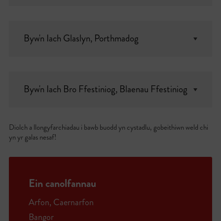
Byw'n Iach Glaslyn, Porthmadog
Byw'n Iach Bro Ffestiniog, Blaenau Ffestiniog
Diolch a llongyfarchiadau i bawb buodd yn cystadlu, gobeithiwn weld chi
yn yr galas nesaf!
Ein canolfannau
Arfon, Caernarfon
Bangor