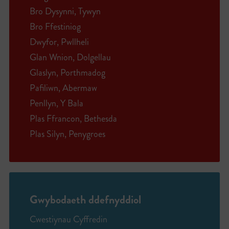
Bro Dysynni, Tywyn
Bro Ffestiniog
Dwyfor, Pwllheli
Glan Wnion, Dolgellau
Glaslyn, Porthmadog
Pafiliwn, Abermaw
Penllyn, Y Bala
Plas Ffrancon, Bethesda
Plas Silyn, Penygroes
Gwybodaeth ddefnyddiol
Cwestiynau Cyffredin