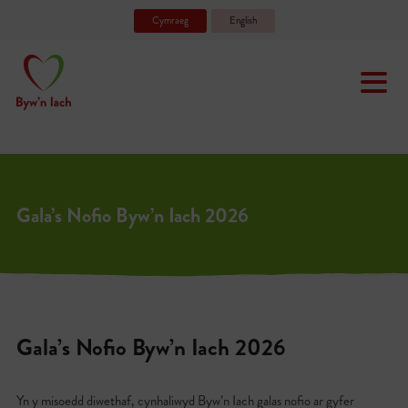
Cymraeg
English
Gala’s Nofio Byw’n Iach 2026
Gala’s Nofio Byw’n Iach 2026
Yn y misoedd diwethaf, cynhaliwyd Byw’n Iach galas nofio ar gyfer