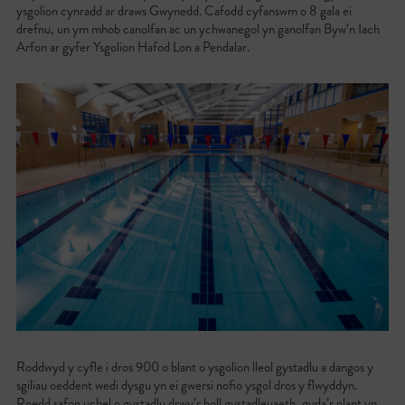
ysgolion cynradd ar draws Gwynedd. Cafodd cyfanswm o 8 gala ei
drefnu, un ym mhob canolfan ac un ychwanegol yn ganolfan Byw’n Iach
Arfon ar gyfer Ysgolion Hafod Lon a Pendalar.
Roddwyd y cyfle i dros 900 o blant o ysgolion lleol gystadlu a dangos y
sgiliau oeddent wedi dysgu yn ei gwersi nofio ysgol dros y flwyddyn.
Roedd safon uchel o gystadlu drwy’r holl gystadleuaeth, gyda’r plant yn